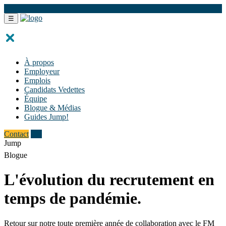
EN
☰
À propos
Employeur
Emplois
Candidats Vedettes
Équipe
Blogue & Médias
Guides Jump!
Contact
EN
Jump
Blogue
L'évolution du recrutement en
temps de pandémie.
Retour sur notre toute première année de collaboration avec le FM