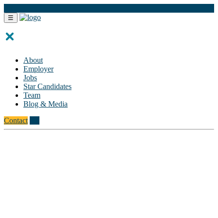
FR
☰
About
Employer
Jobs
Star Candidates
Team
Blog & Media
Contact
FR
Testimonials