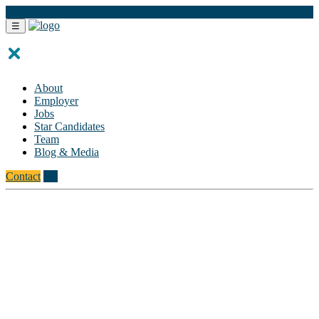
FR
☰
About
Employer
Jobs
Star Candidates
Team
Blog & Media
Contact
FR
Testimonials