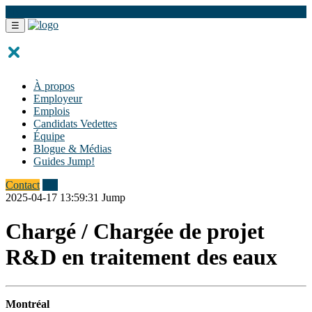
EN
☰
À propos
Employeur
Emplois
Candidats Vedettes
Équipe
Blogue & Médias
Guides Jump!
Contact
EN
2025-04-17 13:59:31
Jump
Chargé / Chargée de projet
R&D en traitement des eaux
Montréal