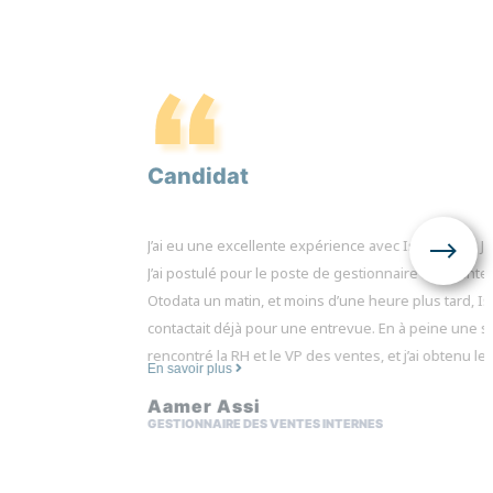
Candidat
J’ai eu une excellente expérience avec Isabelle de 
J’ai postulé pour le poste de gestionnaire des vente
Otodata un matin, et moins d’une heure plus tard, I
contactait déjà pour une entrevue. En à peine une se
rencontré la RH et le VP des ventes, et j’ai obtenu le
En savoir plus
Aamer Assi
Ce qui m’a vraiment marqué, c’est la transparence et
GESTIONNAIRE DES VENTES INTERNES
l’accompagnement d’Isabelle du début à la fin. Cont
d’autres firmes de recrutement que j’ai essayées, ell