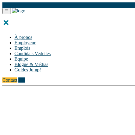
EN
☰
À propos
Employeur
Emplois
Candidats Vedettes
Équipe
Blogue & Médias
Guides Jump!
Contact
EN