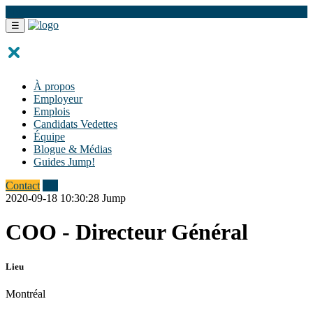
EN
☰
À propos
Employeur
Emplois
Candidats Vedettes
Équipe
Blogue & Médias
Guides Jump!
Contact
EN
2020-09-18 10:30:28
Jump
COO - Directeur Général
Lieu
Montréal