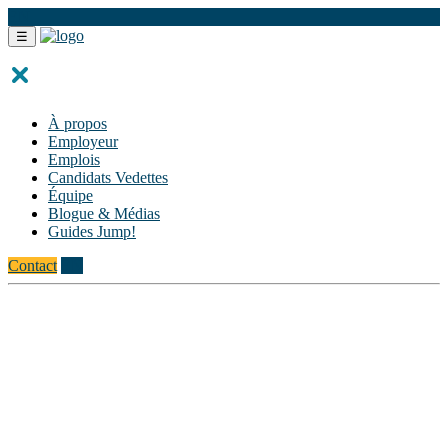
EN
☰
À propos
Employeur
Emplois
Candidats Vedettes
Équipe
Blogue & Médias
Guides Jump!
Contact
EN
Témoignages